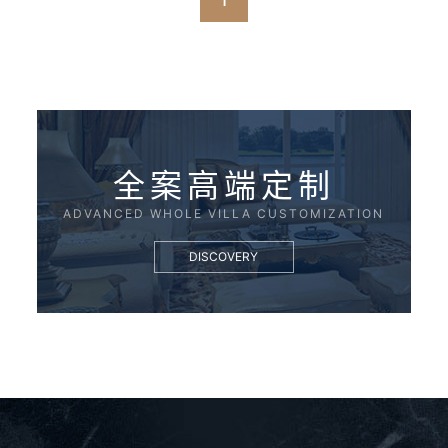
1
全案高端定制
ADVANCED WHOLE VILLA CUSTOMIZATION
DISCOVERY